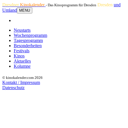
Dresdner
Kinokalender
Dresden
und
- Das Kinoprogramm für Dresden
Umland
MENU
Neustarts
Wochenprogramm
Tagesprogramm
Besonderheiten
Festivals
Kinos
Aktuelles
Kolumne
© kinokalender.com 2026
Kontakt / Impressum
Datenschutz