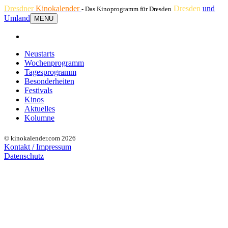
Dresdner
Kinokalender
Dresden
und
- Das Kinoprogramm für Dresden
Umland
MENU
Neustarts
Wochenprogramm
Tagesprogramm
Besonderheiten
Festivals
Kinos
Aktuelles
Kolumne
© kinokalender.com 2026
Kontakt / Impressum
Datenschutz