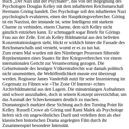
Buch „Der Nazi und der Psychiater“, das von der Begegnung des
Psychologen Douglas Kelley mit dem inhaftierten Reichsmarschall
Hermann Göring handelt. Der Psychologe soll den inhaftierten Nazi
psychologisch evaluieren, einen der Hauptkriegsverbrecher. Göring
ist ein Narzisst, der imstande ist, seine Intelligenz mit starkem
Charme zu verbinden, einem Charme, dem sich Kelley nicht
gänzlich entziehen kann. Er schmuggelt sogar Briefe für Görings
Frau aus der Zelle. Erst als Kelley Bildmaterial aus den befreiten
Konzentrationslagern sieht, blickt er wirklich hinter die Fassade des
Reichsmarschalls und versteht, womit er es zu tun hat.
Zum ersten Mal wurden mit den Nürnberger Prozessen führende
Repräsentanten eines Staates für ihre Kriegsverbrechen vor einem
internationalen Gericht zur Verantwortung gezogen. Die
Geburtsstunde des heutigen Völkerstrafrechts war damals politisch
nicht unumstritten, die Weltöffentlichkeit musste erst überzeugt
werden. Regisseur James Vanderbilt nutzt für seine Inszenierung im
Gegensatz zu Filmen wie »The Zone Of Interest« echtes
Archivbildmaterial aus den Lagern. Die minutenlangen Aufnahmen
sind schwer auszuhalten, doch in seinem Konzept unverzichtbar, um
das Ausmaß der Schreckenstaten deutlich zu machen.
Dramaturgisch markiert diese Sichtung auch den Turning Point für
Kelley. Russell Crowe als Göring und Rami Malek als Psychologe
liefern sich ein ungewöhnliches Duell und verleihen dem als eher
klassischen historischen Drama angelegten Film durch ihr
Zusammenspiel besondere Intensität.