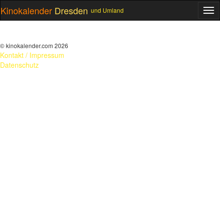
Kinokalender
Dresden
und Umland
ME
© kinokalender.com 2026
Kontakt / Impressum
Datenschutz