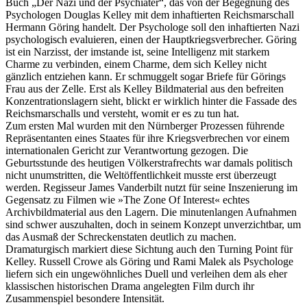
Buch „Der Nazi und der Psychiater“, das von der Begegnung des
Psychologen Douglas Kelley mit dem inhaftierten Reichsmarschall
Hermann Göring handelt. Der Psychologe soll den inhaftierten Nazi
psychologisch evaluieren, einen der Hauptkriegsverbrecher. Göring
ist ein Narzisst, der imstande ist, seine Intelligenz mit starkem
Charme zu verbinden, einem Charme, dem sich Kelley nicht
gänzlich entziehen kann. Er schmuggelt sogar Briefe für Görings
Frau aus der Zelle. Erst als Kelley Bildmaterial aus den befreiten
Konzentrationslagern sieht, blickt er wirklich hinter die Fassade des
Reichsmarschalls und versteht, womit er es zu tun hat.
Zum ersten Mal wurden mit den Nürnberger Prozessen führende
Repräsentanten eines Staates für ihre Kriegsverbrechen vor einem
internationalen Gericht zur Verantwortung gezogen. Die
Geburtsstunde des heutigen Völkerstrafrechts war damals politisch
nicht unumstritten, die Weltöffentlichkeit musste erst überzeugt
werden. Regisseur James Vanderbilt nutzt für seine Inszenierung im
Gegensatz zu Filmen wie »The Zone Of Interest« echtes
Archivbildmaterial aus den Lagern. Die minutenlangen Aufnahmen
sind schwer auszuhalten, doch in seinem Konzept unverzichtbar, um
das Ausmaß der Schreckenstaten deutlich zu machen.
Dramaturgisch markiert diese Sichtung auch den Turning Point für
Kelley. Russell Crowe als Göring und Rami Malek als Psychologe
liefern sich ein ungewöhnliches Duell und verleihen dem als eher
klassischen historischen Drama angelegten Film durch ihr
Zusammenspiel besondere Intensität.