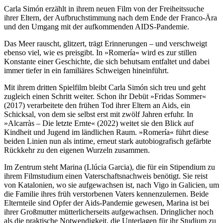
Carla Simón erzählt in ihrem neuen Film von der Freiheitssuche
ihrer Eltern, der Aufbruchstimmung nach dem Ende der Franco-Ära
und den Umgang mit der aufkommenden AIDS-Pandemie.
Das Meer rauscht, glitzert, trägt Erinnerungen – und verschweigt
ebenso viel, wie es preisgibt. In »Romería« wird es zur stillen
Konstante einer Geschichte, die sich behutsam entfaltet und dabei
immer tiefer in ein familiäres Schweigen hineinführt.
Mit ihrem dritten Spielfilm bleibt Carla Simón sich treu und geht
zugleich einen Schritt weiter. Schon ihr Debüt »Fridas Sommer«
(2017) verarbeitete den frühen Tod ihrer Eltern an Aids, ein
Schicksal, von dem sie selbst erst mit zwölf Jahren erfuhr. In
»Alcarràs – Die letzte Ernte« (2022) weitet sie den Blick auf
Kindheit und Jugend im ländlichen Raum. »Romería« führt diese
beiden Linien nun als intime, erneut stark autobiografisch gefärbte
Rückkehr zu den eigenen Wurzeln zusammen.
Im Zentrum steht Marina (Llúcia Garcia), die für ein Stipendium zu
ihrem Filmstudium einen Vaterschaftsnachweis benötigt. Sie reist
von Katalonien, wo sie aufgewachsen ist, nach Vigo in Galicien, um
die Familie ihres früh verstorbenen Vaters kennenzulernen. Beide
Elternteile sind Opfer der Aids-Pandemie gewesen, Marina ist bei
ihrer Großmutter mütterlicherseits aufgewachsen. Dringlicher noch
als die praktische Notwendigkeit, die Unterlagen für ihr Studium zu