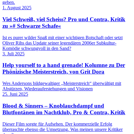
geben.
1. August 2025
Viel Schweiß, viel Scheiss? Pro und Contra, Kritik
zu »# Schwarze Schafe«
Ist es purer wilder Spaß mit einer wichtigen Botschaft oder setzt
Oliver Rihs das Update seiner legendären 2006er Subkultur-
Komödie schwungvoll in den Sand?
3. Juli 2025
Help yourself to a hand grenade! Kolumne zu Der
Phönizische Meisterstreich, von Grit Dora
Wes Andersons bildgewaltiger „Meisterstreich“ überwältigt mit
Abstürzen, Wiederauferstehungen und Visionen
25. Juni 2025
Blood & Sinners – Knoblauchdampf und
Blutfontänen im Nachtklub, Pro & Contra, Kritik
Dieser Film sorgte für Aufsehen. Der kommerzielle Erfolg
überraschte ebenso die Umsetzung. Was meinen unsere Kritiker