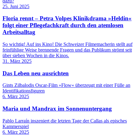
dazu?
25. Juni 2025
Floria rennt – Petra Volpes Klinikdrama »Heldin«
folgt einer Pflegefachkraft durch den atemlosen
Arbeitsalltag
So wichtig! Auf ins Kino! Die Schweizer Filmemacherin stellt auf
feinfühlige Weise brennende Fragen und das Publikum strömt seit
über sieben ­Woch­en in die Kinos.
31. März 2025
Das Leben neu ausrichten
Gints Zilbalodis Oscar-Film »Flow« überzeugt mit einer Fülle an
Identifikationsfiguren
6. März 2025
Maria und Mandrax im Sonnenuntergang
Pablo Larraín inszeniert die letzten Tage der Callas als episches
Kammerspiel
6. März 2025