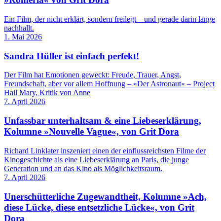
Ein Film, der nicht erklärt, sondern freilegt – und gerade darin lange
nachhallt.
1. Mai 2026
Sandra Hüller ist einfach perfekt!
Der Film hat Emotionen geweckt: Freude, Trauer, Angst,
Freundschaft, aber vor allem Hoffnung – »Der Astronaut« – Project
Hail Mary, Kritik von Anne
7. April 2026
Unfassbar unterhaltsam & eine Liebeserklärung,
Kolumne »Nouvelle Vague«, von Grit Dora
Richard Linklater inszeniert einen der einflussreichsten Filme der
Kinogeschichte als eine Liebeserklärung an Paris, die junge
Generation und an das Kino als Möglichkeitsraum.
7. April 2026
Unerschütterliche Zugewandtheit, Kolumne »Ach,
diese Lücke, diese entsetzliche Lücke«, von Grit
Dora