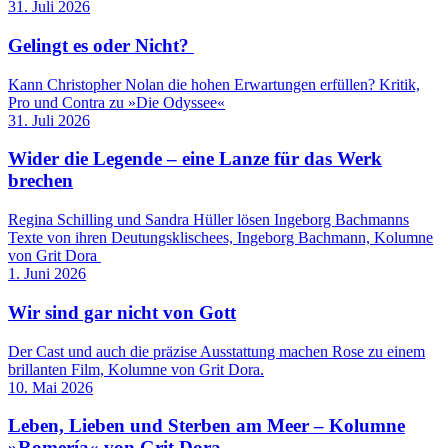
31. Juli 2026
Gelingt es oder Nicht?
Kann Christopher Nolan die hohen Erwartungen erfüllen? Kritik,
Pro und Contra zu »Die Odyssee«
31. Juli 2026
Wider die Legende – eine Lanze für das Werk
brechen
Regina Schilling und Sandra Hüller lösen Ingeborg Bachmanns
Texte von ihren Deutungsklischees, Ingeborg Bachmann, Kolumne
von Grit Dora
1. Juni 2026
Wir sind gar nicht von Gott
Der Cast und auch die präzise Ausstattung machen Rose zu einem
brillanten Film, Kolumne von Grit Dora.
10. Mai 2026
Leben, Lieben und Sterben am Meer – Kolumne
»Romería« von Grit Dora