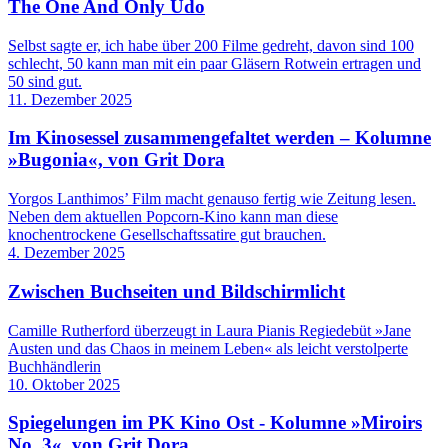
The One And Only Udo
Selbst sagte er, ich habe über 200 Filme gedreht, davon sind 100
schlecht, 50 kann man mit ein paar Gläsern Rotwein ertragen und
50 sind gut.
11. Dezember 2025
Im Kinosessel zusammengefaltet werden – Kolumne
»Bugonia«, von Grit Dora
Yorgos Lanthimos’ Film macht genauso fertig wie Zeitung ­lesen.
Neben dem aktuellen Popcorn-Kino kann man diese
knochentrockene Gesellschaftssatire gut brauchen.
4. Dezember 2025
Zwischen Buchseiten und Bildschirmlicht
Camille Rutherford überzeugt in Laura Pianis Regiedebüt »Jane
Austen und das Chaos in meinem Leben« als leicht verstolperte
Buchhändlerin
10. Oktober 2025
Spiegelungen im PK Kino Ost - Kolumne »Miroirs
No. 3«, von Grit Dora