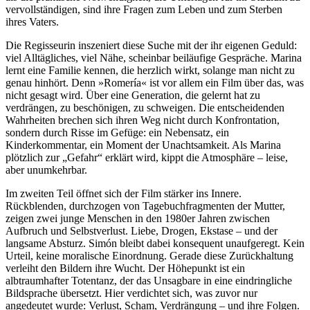
vervollständigen, sind ihre Fragen zum Leben und zum Sterben
ihres Vaters.
Die Regisseurin inszeniert diese Suche mit der ihr eigenen Geduld:
viel Alltägliches, viel Nähe, scheinbar beiläufige Gespräche. Marina
lernt eine Familie kennen, die herzlich wirkt, solange man nicht zu
genau hinhört. Denn »Romería« ist vor allem ein Film über das, was
nicht gesagt wird. Über eine Generation, die gelernt hat zu
verdrängen, zu beschönigen, zu schweigen. Die entscheidenden
Wahrheiten brechen sich ihren Weg nicht durch Konfrontation,
sondern durch Risse im Gefüge: ein Nebensatz, ein
Kinderkommentar, ein Moment der Unachtsamkeit. Als Marina
plötzlich zur „Gefahr“ erklärt wird, kippt die Atmosphäre – leise,
aber unumkehrbar.
Im zweiten Teil öffnet sich der Film stärker ins Innere.
Rückblenden, durchzogen von Tagebuchfragmenten der Mutter,
zeigen zwei junge Menschen in den 1980er Jahren zwischen
Aufbruch und Selbstverlust. Liebe, Drogen, Ekstase – und der
langsame Absturz. Simón bleibt dabei konsequent unaufgeregt. Kein
Urteil, keine moralische Einordnung. Gerade diese Zurückhaltung
verleiht den Bildern ihre Wucht. Der Höhepunkt ist ein
albtraumhafter Totentanz, der das Unsagbare in eine eindringliche
Bildsprache übersetzt. Hier verdichtet sich, was zuvor nur
angedeutet wurde: Verlust, Scham, Verdrängung – und ihre Folgen.