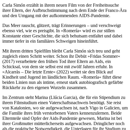
Carla Simón erzählt in ihrem neuen Film von der Freiheitssuche
ihrer Eltern, der Aufbruchstimmung nach dem Ende der Franco-Ära
und den Umgang mit der aufkommenden AIDS-Pandemie.
Das Meer rauscht, glitzert, trägt Erinnerungen – und verschweigt
ebenso viel, wie es preisgibt. In »Romería« wird es zur stillen
Konstante einer Geschichte, die sich behutsam entfaltet und dabei
immer tiefer in ein familiäres Schweigen hineinführt.
Mit ihrem dritten Spielfilm bleibt Carla Simón sich treu und geht
zugleich einen Schritt weiter. Schon ihr Debüt »Fridas Sommer«
(2017) verarbeitete den frühen Tod ihrer Eltern an Aids, ein
Schicksal, von dem sie selbst erst mit zwölf Jahren erfuhr. In
»Alcarràs – Die letzte Ernte« (2022) weitet sie den Blick auf
Kindheit und Jugend im ländlichen Raum. »Romería« führt diese
beiden Linien nun als intime, erneut stark autobiografisch gefärbte
Rückkehr zu den eigenen Wurzeln zusammen.
Im Zentrum steht Marina (Llúcia Garcia), die für ein Stipendium zu
ihrem Filmstudium einen Vaterschaftsnachweis benötigt. Sie reist
von Katalonien, wo sie aufgewachsen ist, nach Vigo in Galicien, um
die Familie ihres früh verstorbenen Vaters kennenzulernen. Beide
Elternteile sind Opfer der Aids-Pandemie gewesen, Marina ist bei
ihrer Großmutter mütterlicherseits aufgewachsen. Dringlicher noch
als die praktische Notwendigkeit, die Unterlagen für ihr Studium zu