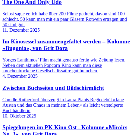
The One And Only Udo
Selbst sagte er, ich habe über 200 Filme gedreht, davon sind 100
schlecht, 50 kann man mit ein paar Gläsern Rotwein ertragen und
50 sind gut.
11. Dezember 2025
Im Kinosessel zusammengefaltet werden – Kolumne
»Bugonia«, von Grit Dora
Yorgos Lanthimos’ Film macht genauso fertig wie Zeitung ­lesen.
Neben dem aktuellen Popcorn-Kino kann man diese
knochentrockene Gesellschaftssatire gut brauchen.
4. Dezember 2025
Zwischen Buchseiten und Bildschirmlicht
Camille Rutherford überzeugt in Laura Pianis Regiedebüt »Jane
Austen und das Chaos in meinem Leben« als leicht verstolperte
Buchhändlerin
10. Oktober 2025
Spiegelungen im PK Kino Ost - Kolumne »Miroirs
No. 3«, von Grit Dora