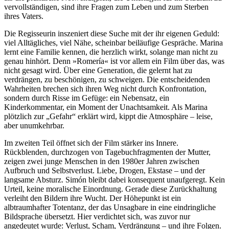
vervollständigen, sind ihre Fragen zum Leben und zum Sterben
ihres Vaters.
Die Regisseurin inszeniert diese Suche mit der ihr eigenen Geduld:
viel Alltägliches, viel Nähe, scheinbar beiläufige Gespräche. Marina
lernt eine Familie kennen, die herzlich wirkt, solange man nicht zu
genau hinhört. Denn »Romería« ist vor allem ein Film über das, was
nicht gesagt wird. Über eine Generation, die gelernt hat zu
verdrängen, zu beschönigen, zu schweigen. Die entscheidenden
Wahrheiten brechen sich ihren Weg nicht durch Konfrontation,
sondern durch Risse im Gefüge: ein Nebensatz, ein
Kinderkommentar, ein Moment der Unachtsamkeit. Als Marina
plötzlich zur „Gefahr“ erklärt wird, kippt die Atmosphäre – leise,
aber unumkehrbar.
Im zweiten Teil öffnet sich der Film stärker ins Innere.
Rückblenden, durchzogen von Tagebuchfragmenten der Mutter,
zeigen zwei junge Menschen in den 1980er Jahren zwischen
Aufbruch und Selbstverlust. Liebe, Drogen, Ekstase – und der
langsame Absturz. Simón bleibt dabei konsequent unaufgeregt. Kein
Urteil, keine moralische Einordnung. Gerade diese Zurückhaltung
verleiht den Bildern ihre Wucht. Der Höhepunkt ist ein
albtraumhafter Totentanz, der das Unsagbare in eine eindringliche
Bildsprache übersetzt. Hier verdichtet sich, was zuvor nur
angedeutet wurde: Verlust, Scham, Verdrängung – und ihre Folgen.