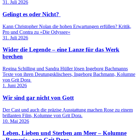
31. Juli 2026
Gelingt es oder Nicht?
Kann Christopher Nolan die hohen Erwartungen erfüllen? Kritik,
Pro und Contra zu »Die Odyssee«
31. Juli 2026
Wider die Legende – eine Lanze für das Werk
brechen
Regina Schilling und Sandra Hüller lösen Ingeborg Bachmanns
Texte von ihren Deutungsklischees, Ingeborg Bachmann, Kolumne
von Grit Dora
1. Juni 2026
Wir sind gar nicht von Gott
Der Cast und auch die präzise Ausstattung machen Rose zu einem
brillanten Film, Kolumne von Grit Dora.
10. Mai 2026
Leben, Lieben und Sterben am Meer – Kolumne
»Romería« von Grit Dora