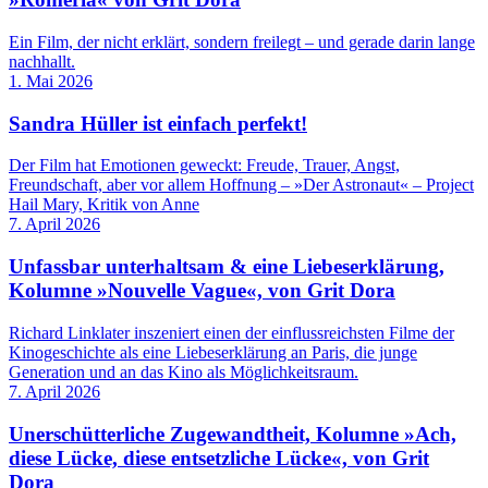
Ein Film, der nicht erklärt, sondern freilegt – und gerade darin lange
nachhallt.
1. Mai 2026
Sandra Hüller ist einfach perfekt!
Der Film hat Emotionen geweckt: Freude, Trauer, Angst,
Freundschaft, aber vor allem Hoffnung – »Der Astronaut« – Project
Hail Mary, Kritik von Anne
7. April 2026
Unfassbar unterhaltsam & eine Liebeserklärung,
Kolumne »Nouvelle Vague«, von Grit Dora
Richard Linklater inszeniert einen der einflussreichsten Filme der
Kinogeschichte als eine Liebeserklärung an Paris, die junge
Generation und an das Kino als Möglichkeitsraum.
7. April 2026
Unerschütterliche Zugewandtheit, Kolumne »Ach,
diese Lücke, diese entsetzliche Lücke«, von Grit
Dora