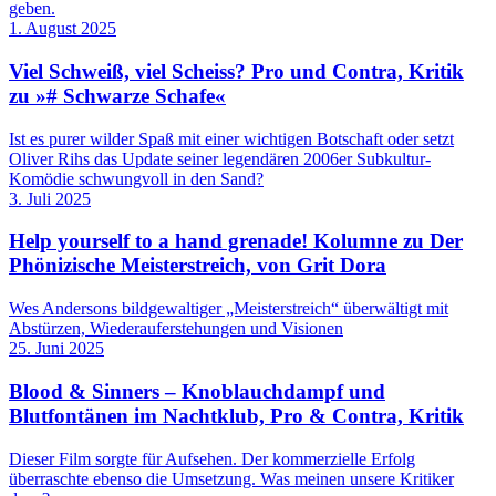
geben.
1. August 2025
Viel Schweiß, viel Scheiss? Pro und Contra, Kritik
zu »# Schwarze Schafe«
Ist es purer wilder Spaß mit einer wichtigen Botschaft oder setzt
Oliver Rihs das Update seiner legendären 2006er Subkultur-
Komödie schwungvoll in den Sand?
3. Juli 2025
Help yourself to a hand grenade! Kolumne zu Der
Phönizische Meisterstreich, von Grit Dora
Wes Andersons bildgewaltiger „Meisterstreich“ überwältigt mit
Abstürzen, Wiederauferstehungen und Visionen
25. Juni 2025
Blood & Sinners – Knoblauchdampf und
Blutfontänen im Nachtklub, Pro & Contra, Kritik
Dieser Film sorgte für Aufsehen. Der kommerzielle Erfolg
überraschte ebenso die Umsetzung. Was meinen unsere Kritiker