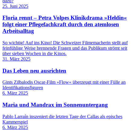
dazu?
25. Juni 2025
Floria rennt – Petra Volpes Klinikdrama »Heldin«
folgt einer Pflegefachkraft durch den atemlosen
Arbeitsalltag
So wichtig! Auf ins Kino! Die Schweizer Filmemacherin stellt auf
feinfühlige Weise brennende Fragen und das Publikum strömt seit
über sieben ­Woch­en in die Kinos.
31. März 2025
Das Leben neu ausrichten
Gints Zilbalodis Oscar-Film »Flow« überzeugt mit einer Fülle an
Identifikationsfiguren
6. März 2025
Maria und Mandrax im Sonnenuntergang
Pablo Larraín inszeniert die letzten Tage der Callas als episches
Kammerspiel
6. März 2025