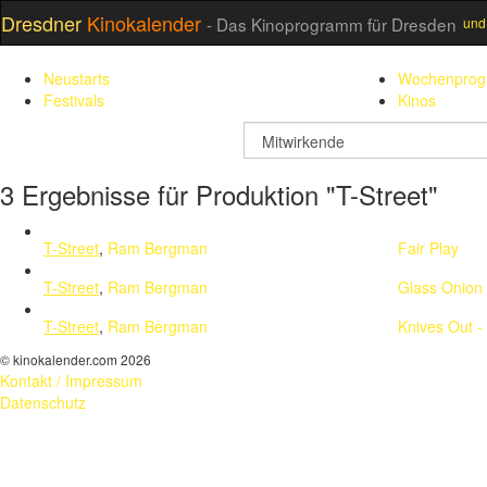
Dresdner
Kinokalender
- Das Kinoprogramm für Dresden
und
Neustarts
Wochenpro
Festivals
Kinos
suchfeld
3 Ergebnisse für Produktion "T-Street"
T-Street
,
Ram Bergman
Fair Play
T-Street
,
Ram Bergman
Glass Onion 
T-Street
,
Ram Bergman
Knives Out -
© kinokalender.com 2026
Kontakt / Impressum
Datenschutz