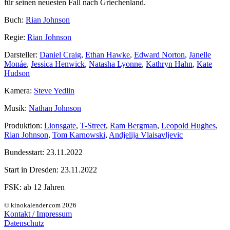
für seinen neuesten Fall nach Griechenland.
Buch:
Rian Johnson
Regie:
Rian Johnson
Darsteller:
Daniel Craig
,
Ethan Hawke
,
Edward Norton
,
Janelle
Monáe
,
Jessica Henwick
,
Natasha Lyonne
,
Kathryn Hahn
,
Kate
Hudson
Kamera:
Steve Yedlin
Musik:
Nathan Johnson
Produktion:
Lionsgate
,
T-Street
,
Ram Bergman
,
Leopold Hughes
,
Rian Johnson
,
Tom Karnowski
,
Andjelija Vlaisavljevic
Bundesstart:
23.11.2022
Start in Dresden:
23.11.2022
FSK:
ab 12 Jahren
© kinokalender.com 2026
Kontakt / Impressum
Datenschutz