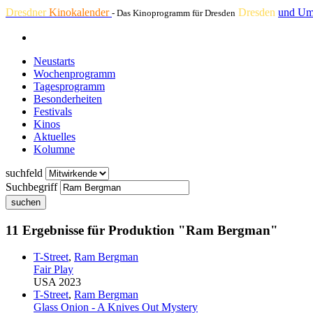
Dresdner
Kinokalender
Dresden
und Um
- Das Kinoprogramm für Dresden
Neustarts
Wochenprogramm
Tagesprogramm
Besonderheiten
Festivals
Kinos
Aktuelles
Kolumne
suchfeld
Suchbegriff
suchen
11 Ergebnisse für Produktion "Ram Bergman"
T-Street
,
Ram Bergman
Fair Play
USA 2023
T-Street
,
Ram Bergman
Glass Onion - A Knives Out Mystery