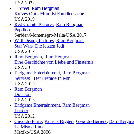
USA 2022
T-Street
,
Ram Bergman
Knives Out - Mord ist Familiensache
USA 2019
Red Granite Pictures
,
Ram Bergman
Papillon
Serbien/Montenegro/Malta/USA 2017
Walt Disney Pictures
,
Ram Bergman
Star Wars: Die letzten Jedi
USA 2017
Ram Bergman
,
Ram Bergman
Eine Geschichte von Liebe und Finsternis
USA 2015
Endgame Entertainment
,
Ram Bergman
Self/less - Der Fremde In Mir
USA 2015
Ram Bergman
Don Jon
USA 2013
Endgame Entertainment
,
Ram Bergman
Looper
USA 2012
Creando Films
,
Patricia Riggen
,
Gerardo Barrera
,
Ram Bergm
La Misma Luna
Mexiko/USA 2006