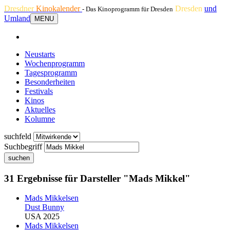
Dresdner
Kinokalender
Dresden
und
- Das Kinoprogramm für Dresden
Umland
MENU
Neustarts
Wochenprogramm
Tagesprogramm
Besonderheiten
Festivals
Kinos
Aktuelles
Kolumne
suchfeld
Suchbegriff
suchen
31 Ergebnisse für Darsteller "Mads Mikkel"
Mads Mikkel
sen
Dust Bunny
USA 2025
Mads Mikkel
sen