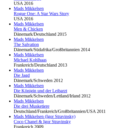
USA 2016
Mads Mikkel
sen
Rogue One: A Star Wars Story
USA 2016
Mads Mikkel
sen
Men & Chicken
Dänemark/Deutschland 2015
Mads Mikkel
sen
The Salvation
Dänemark/Südafrika/Großbritannien 2014
Mads Mikkel
sen
Michael Kohlhaas
Frankreich/Deutschland 2013
Mads Mikkel
sen
Die Jagd
Dänemark/Schweden 2012
Mads Mikkel
sen
Die Königin und der Leibarzt
Dänemark/Schweden/Lettland/Irland 2012
Mads Mikkel
sen
Die drei Musketiere
Deutschland/Frankreich/Großbritannien/USA 2011
Mads Mikkel
sen (Igor Stravinsky)
Coco Chanel & Igor Stravinsky
Frankreich 2009