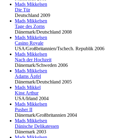
Mads Mikkel
sen
Die Tür
Deutschland 2009
Mads Mikkel
sen
Tage des Zorns
Dänemark/Deutschland 2008
Mads Mikkel
sen
Casino Royale
USA/Großbritannien/Tschech. Republik 2006
Mads Mikkel
sen
Nach der Hochzeit
Dänemark/Schweden 2006
Mads Mikkel
sen
Adams Äpfel
Dänemark/Deutschland 2005
Mads Mikkel
King Arthur
USA/Irland 2004
Mads Mikkel
sen
Pusher II
Dänemark/Großbritannien 2004
Mads Mikkel
sen
Dänische Delikatessen
Dänemark 2003
Mads Mikkel
sen