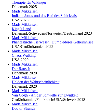
Therapie für Wikinger
Dänemark 2025
Mads Mikkel
sen
Indiana Jones und das Rad des Schicksals
USA 2023
Mads Mikkel
sen
King’s Land
Dänemark/Schweden/Norwegen/Deutschland 2023
Mads Mikkel
sen
Phantastische Tierwesen: Dumbledores Geheimnisse
USA/Großbritannien 2022
Mads Mikkel
sen
Chaos Walking
USA 2020
Mads Mikkel
sen
Der Rausch
Dänemark 2020
Mads Mikkel
sen
Helden der Wahrscheinlichkeit
Dänemark 2020
Mads Mikkel
sen
Van Gogh - An der Schwelle zur Ewigkeit
Großbritannien/Frankreich/USA/Schweiz 2018
Mads Mikkel
sen
Doctor Strange