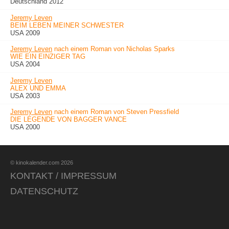
Deutschland 2012
Jeremy Leven
BEIM LEBEN MEINER SCHWESTER
USA 2009
Jeremy Leven
nach einem Roman von Nicholas Sparks
WIE EIN EINZIGER TAG
USA 2004
Jeremy Leven
ALEX UND EMMA
USA 2003
Jeremy Leven
nach einem Roman von Steven Pressfield
DIE LEGENDE VON BAGGER VANCE
USA 2000
© kinokalender.com 2026
KONTAKT / IMPRESSUM
DATENSCHUTZ