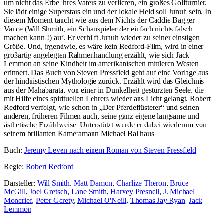
um nicht das Erbe ihres Vaters zu verlieren, ein großes Golfturnier.
Sie lädt einige Superstars ein und der lokale Held soll Junuh sein. In
diesem Moment taucht wie aus dem Nichts der Caddie Bagger
Vance (Will Shmith, ein Schauspieler der einfach nichts falsch
machen kann!!) auf. Er verhilft Junuh wieder zu seiner einstigen
Größe. Und, irgendwie, es wäre kein Redford-Film, wird in einer
großartig angelegten Rahmenhandlung erzählt, wie sich Jack
Lemmon an seine Kindheit im amerikanischen mittleren Westen
erinnert. Das Buch von Steven Pressfield geht auf eine Vorlage aus
der hinduistischen Mythologie zurück. Erzählt wird das Gleichnis
aus der Mahabarata, von einer in Dunkelheit gestürzten Seele, die
mit Hilfe eines spirituellen Lehrers wieder ans Licht gelangt. Robert
Redford verfolgt, wie schon in „Der Pferdeflüsterer“ und seinen
anderen, früheren Filmen auch, seine ganz eigene langsame und
ästhetische Erzählweise. Unterstützt wurde er dabei wiederum von
seinem brillanten Kameramann Michael Ballhaus.
Buch:
Jeremy Leven nach einem Roman von Steven Pressfield
Regie:
Robert Redford
Darsteller:
Will Smith
,
Matt Damon
,
Charlize Theron
,
Bruce
McGill
,
Joel Gretsch
,
Lane Smith
,
Harvey Presnell
,
J. Michael
Moncrief
,
Peter Gerety
,
Michael O'Neill
,
Thomas Jay Ryan
,
Jack
Lemmon