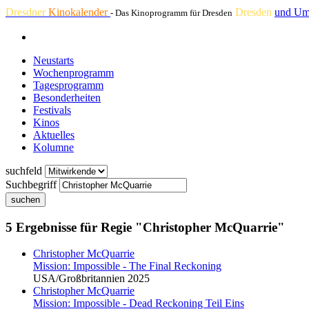
Dresdner
Kinokalender
Dresden
und Um
- Das Kinoprogramm für Dresden
Neustarts
Wochenprogramm
Tagesprogramm
Besonderheiten
Festivals
Kinos
Aktuelles
Kolumne
suchfeld
Suchbegriff
suchen
5 Ergebnisse für Regie "Christopher McQuarrie"
Christopher McQuarrie
Mission: Impossible - The Final Reckoning
USA/Großbritannien 2025
Christopher McQuarrie
Mission: Impossible - Dead Reckoning Teil Eins