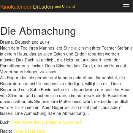
Kinokalender
Dresden
und Umland
ME
Die Abmachung
Drama, Deutschland 2014
Nach dem Tod ihres Mannes lebt Stine allein mit ihrer Tochter Stefanie
in einem Haus, das an allen Ecken und Enden repariert werden
müsste: Das Dach ist undicht, die Heizung funktioniert nicht, der
Parkettboden ist locker. Doch Stine hat kein Geld, um das Haus auf
Vordermann bringen zu lassen.
Als Roger, den sie gerade erst kennen gelernt hat, ihr anbietet, die
Reparaturen quasi für umsonst zu erledigen, willigt sie ein. Doch
Roger und sein Sohn Kevin halten sich irgendwann nur noch im Haus
von Stine auf und machen sich durch immer neu kreierte Baustellen
unverzichtbar, bis Stefanie ihre Mutter beschwört, die beiden endlich
vor die Tür zu setzen. Aber Roger will sich nicht mehr „ausladen“
lassen. Eine Abmachung ist eine Abmachung…
Buch:
Peter Bösenberg
,
Melanie Andernach
Regie:
Peter Bösenberg