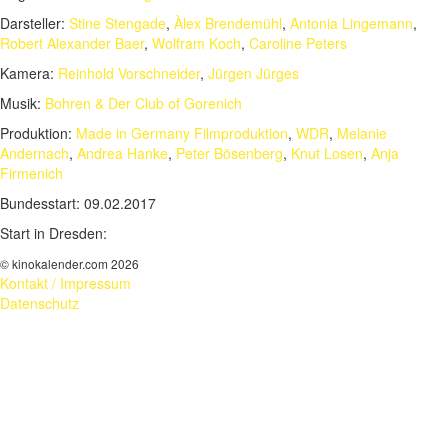
Darsteller:
Stine Stengade
,
Àlex Brendemühl
,
Antonia Lingemann
,
Robert Alexander Baer
,
Wolfram Koch
,
Caroline Peters
Kamera:
Reinhold Vorschneider
,
Jürgen Jürges
Musik:
Bohren & Der Club of Gorenich
Produktion:
Made in Germany Filmproduktion
,
WDR
,
Melanie
Andernach
,
Andrea Hanke
,
Peter Bösenberg
,
Knut Losen
,
Anja
Firmenich
Bundesstart:
09.02.2017
Start in Dresden:
© kinokalender.com 2026
Kontakt / Impressum
Datenschutz