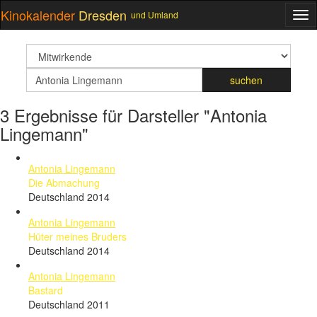
Kinokalender
Dresden
und Umland
ME
suchfeld
Suchbegriff
suchen
3 Ergebnisse für Darsteller "Antonia
Lingemann"
Antonia Lingemann
Die Abmachung
Deutschland 2014
Antonia Lingemann
Hüter meines Bruders
Deutschland 2014
Antonia Lingemann
Bastard
Deutschland 2011