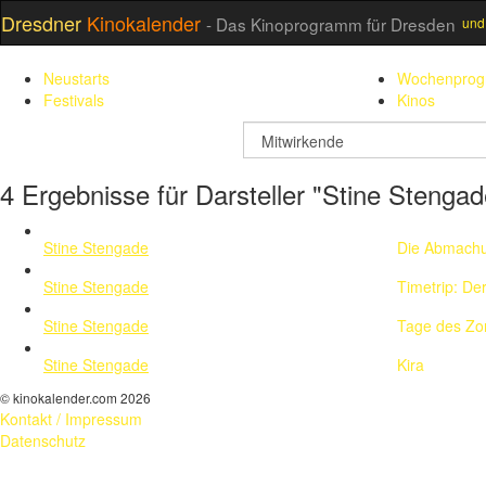
Dresdner
Kinokalender
- Das Kinoprogramm für Dresden
und
Neustarts
Wochenpro
Festivals
Kinos
suchfeld
4 Ergebnisse für Darsteller "Stine Stengad
Stine Stengade
Die Abmach
Stine Stengade
Timetrip: De
Stine Stengade
Tage des Zo
Stine Stengade
Kira
© kinokalender.com 2026
Kontakt / Impressum
Datenschutz