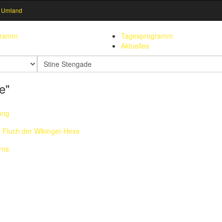
 Umland
gramm
Tagesprogramm
Aktuelles
Suchbegriff
e"
ung
r Fluch der Wikinger-Hexe
rns