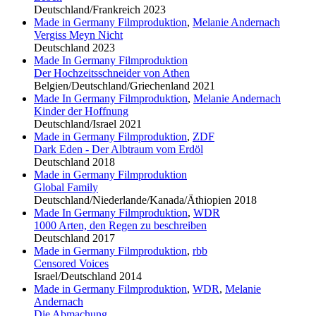
Deutschland/Frankreich 2023
Made in Germany Filmproduktion
,
Melanie Andernach
Vergiss Meyn Nicht
Deutschland 2023
Made In Germany Filmproduktion
Der Hochzeitsschneider von Athen
Belgien/Deutschland/Griechenland 2021
Made In Germany Filmproduktion
,
Melanie Andernach
Kinder der Hoffnung
Deutschland/Israel 2021
Made in Germany Filmproduktion
,
ZDF
Dark Eden - Der Albtraum vom Erdöl
Deutschland 2018
Made in Germany Filmproduktion
Global Family
Deutschland/Niederlande/Kanada/Äthiopien 2018
Made In Germany Filmproduktion
,
WDR
1000 Arten, den Regen zu beschreiben
Deutschland 2017
Made in Germany Filmproduktion
,
rbb
Censored Voices
Israel/Deutschland 2014
Made in Germany Filmproduktion
,
WDR
,
Melanie
Andernach
Die Abmachung