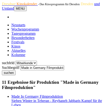
Dresdner
Kinokalender
Dresden
und
- Das Kinoprogramm für Dresden
Umland
MENU
Neustarts
Wochenprogramm
Tagesprogramm
Besonderheiten
Festivals
Kinos
Aktuelles
Kolumne
suchfeld
Suchbegriff
suchen
11 Ergebnisse für Produktion "Made in Germany
Filmproduktion"
Made In Germany Filmproduktion
Sieben Winter in Teheran - Reyhaneh Jabbaris Kampf für ihr
Leben