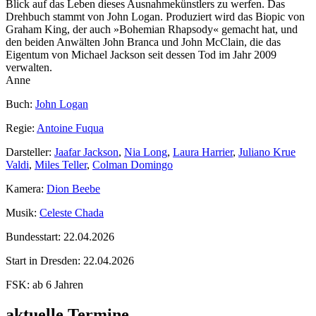
Blick auf das Leben dieses Ausnahmekünstlers zu werfen. Das
Drehbuch stammt von John Logan. Produziert wird das Biopic von
Graham King, der auch »Bohemian Rhapsody« gemacht hat, und
den beiden Anwälten John Branca und John McClain, die das
Eigentum von Michael Jackson seit dessen Tod im Jahr 2009
verwalten.
Anne
Buch:
John Logan
Regie:
Antoine Fuqua
Darsteller:
Jaafar Jackson
,
Nia Long
,
Laura Harrier
,
Juliano Krue
Valdi
,
Miles Teller
,
Colman Domingo
Kamera:
Dion Beebe
Musik:
Celeste Chada
Bundesstart:
22.04.2026
Start in Dresden:
22.04.2026
FSK:
ab 6 Jahren
aktuelle Termine