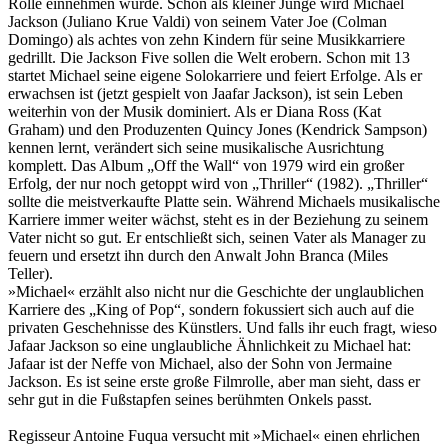
Rolle einnehmen würde. Schon als kleiner Junge wird Michael
Jackson (Juliano Krue Valdi) von seinem Vater Joe (Colman
Domingo) als achtes von zehn Kindern für seine Musikkarriere
gedrillt. Die Jackson Five sollen die Welt erobern. Schon mit 13
startet Michael seine eigene Solokarriere und feiert Erfolge. Als er
erwachsen ist (jetzt gespielt von Jaafar Jackson), ist sein Leben
weiterhin von der Musik dominiert. Als er Diana Ross (Kat
Graham) und den Produzenten Quincy Jones (Kendrick Sampson)
kennen lernt, verändert sich seine musikalische Ausrichtung
komplett. Das Album „Off the Wall“ von 1979 wird ein großer
Erfolg, der nur noch getoppt wird von „Thriller“ (1982). „Thriller“
sollte die meistverkaufte Platte sein. Während Michaels musikalische
Karriere immer weiter wächst, steht es in der Beziehung zu seinem
Vater nicht so gut. Er entschließt sich, seinen Vater als Manager zu
feuern und ersetzt ihn durch den Anwalt John Branca (Miles
Teller).
»Michael« erzählt also nicht nur die Geschichte der unglaublichen
Karriere des „King of Pop“, sondern fokussiert sich auch auf die
privaten Geschehnisse des Künstlers. Und falls ihr euch fragt, wieso
Jafaar Jackson so eine unglaubliche Ähnlichkeit zu Michael hat:
Jafaar ist der Neffe von Michael, also der Sohn von Jermaine
Jackson. Es ist seine erste große Filmrolle, aber man sieht, dass er
sehr gut in die Fußstapfen seines berühmten Onkels passt.
Regisseur Antoine Fuqua versucht mit »Michael« einen ehrlichen