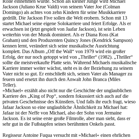
Rolle einnehmen würde. Schon als kleiner Junge wird Michael
Jackson (Juliano Krue Valdi) von seinem Vater Joe (Colman
Domingo) als achtes von zehn Kindern für seine Musikkarriere
gedrillt. Die Jackson Five sollen die Welt erobern. Schon mit 13
startet Michael seine eigene Solokarriere und feiert Erfolge. Als er
erwachsen ist (jetzt gespielt von Jaafar Jackson), ist sein Leben
weiterhin von der Musik dominiert. Als er Diana Ross (Kat
Graham) und den Produzenten Quincy Jones (Kendrick Sampson)
kennen lernt, verändert sich seine musikalische Ausrichtung
komplett. Das Album „Off the Wall“ von 1979 wird ein großer
Erfolg, der nur noch getoppt wird von „Thriller“ (1982). „Thriller“
sollte die meistverkaufte Platte sein. Während Michaels musikalische
Karriere immer weiter wächst, steht es in der Beziehung zu seinem
Vater nicht so gut. Er entschließt sich, seinen Vater als Manager zu
feuern und ersetzt ihn durch den Anwalt John Branca (Miles
Teller).
»Michael« erzählt also nicht nur die Geschichte der unglaublichen
Karriere des „King of Pop“, sondern fokussiert sich auch auf die
privaten Geschehnisse des Künstlers. Und falls ihr euch fragt, wieso
Jafaar Jackson so eine unglaubliche Ähnlichkeit zu Michael hat:
Jafaar ist der Neffe von Michael, also der Sohn von Jermaine
Jackson. Es ist seine erste große Filmrolle, aber man sieht, dass er
sehr gut in die Fußstapfen seines berühmten Onkels passt.
Regisseur Antoine Fuqua versucht mit »Michael« einen ehrlichen