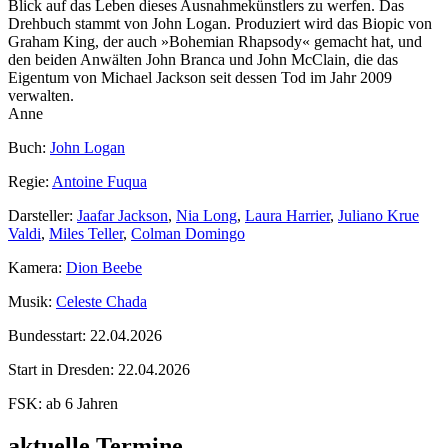
Blick auf das Leben dieses Ausnahmekünstlers zu werfen. Das
Drehbuch stammt von John Logan. Produziert wird das Biopic von
Graham King, der auch »Bohemian Rhapsody« gemacht hat, und
den beiden Anwälten John Branca und John McClain, die das
Eigentum von Michael Jackson seit dessen Tod im Jahr 2009
verwalten.
Anne
Buch:
John Logan
Regie:
Antoine Fuqua
Darsteller:
Jaafar Jackson
,
Nia Long
,
Laura Harrier
,
Juliano Krue
Valdi
,
Miles Teller
,
Colman Domingo
Kamera:
Dion Beebe
Musik:
Celeste Chada
Bundesstart:
22.04.2026
Start in Dresden:
22.04.2026
FSK:
ab 6 Jahren
aktuelle Termine