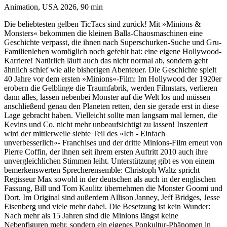
Animation, USA 2026, 90 min
Die beliebtesten gelben TicTacs sind zurück! Mit »Minions &
Monsters« bekommen die kleinen Balla-Chaosmaschinen eine
Geschichte verpasst, die ihnen nach Superschurken-Suche und Gru-
Familienleben womöglich noch gefehlt hat: eine eigene Hollywood-
Karriere! Natürlich läuft auch das nicht normal ab, sondern geht
ähnlich schief wie alle bisherigen Abenteuer. Die Geschichte spielt
40 Jahre vor dem ersten »Minions«-Film: Im Hollywood der 1920er
erobern die Gelblinge die Traumfabrik, werden Filmstars, verlieren
dann alles, lassen nebenbei Monster auf die Welt los und müssen
anschließend genau den Planeten retten, den sie gerade erst in diese
Lage gebracht haben. Vielleicht sollte man langsam mal lernen, die
Kevins und Co. nicht mehr unbeaufsichtigt zu lassen! Inszeniert
wird der mittlerweile siebte Teil des »Ich - Einfach
unverbesserlich«- Franchises und der dritte Minions-Film erneut von
Pierre Coffin, der ihnen seit ihrem ersten Auftritt 2010 auch ihre
unvergleichlichen Stimmen leiht. Unterstützung gibt es von einem
bemerkenswerten Sprecherensemble: Christoph Waltz spricht
Regisseur Max sowohl in der deutschen als auch in der englischen
Fassung, Bill und Tom Kaulitz übernehmen die Monster Goomi und
Dort. Im Original sind außerdem Allison Janney, Jeff Bridges, Jesse
Eisenberg und viele mehr dabei. Die Besetzung ist kein Wunder:
Nach mehr als 15 Jahren sind die Minions längst keine
Nebenfiguren mehr, sondern ein eigenes Popkultur-Phänomen in