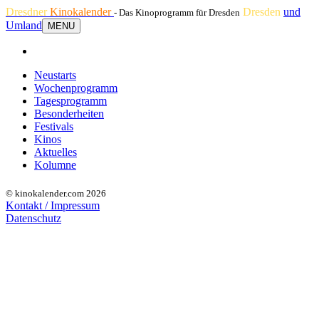
Dresdner
Kinokalender
Dresden
und
- Das Kinoprogramm für Dresden
Umland
MENU
Neustarts
Wochenprogramm
Tagesprogramm
Besonderheiten
Festivals
Kinos
Aktuelles
Kolumne
© kinokalender.com 2026
Kontakt / Impressum
Datenschutz