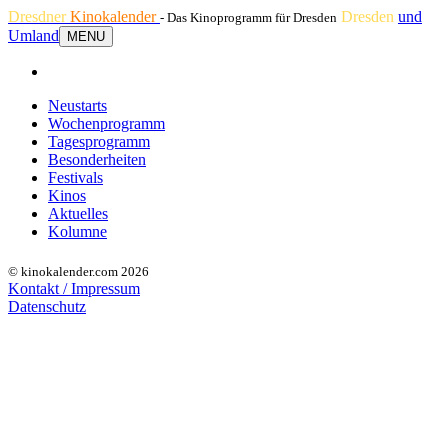
Dresdner
Kinokalender
Dresden
und
- Das Kinoprogramm für Dresden
Umland
MENU
Neustarts
Wochenprogramm
Tagesprogramm
Besonderheiten
Festivals
Kinos
Aktuelles
Kolumne
© kinokalender.com 2026
Kontakt / Impressum
Datenschutz