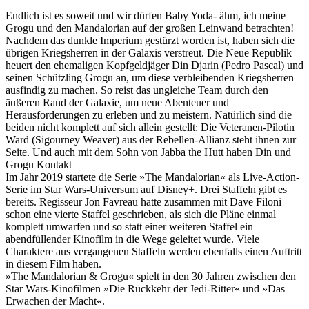
Endlich ist es soweit und wir dürfen Baby Yoda- ähm, ich meine
Grogu und den Mandalorian auf der großen Leinwand betrachten!
Nachdem das dunkle Imperium gestürzt worden ist, haben sich die
übrigen Kriegsherren in der Galaxis verstreut. Die Neue Republik
heuert den ehemaligen Kopfgeldjäger Din Djarin (Pedro Pascal) und
seinen Schützling Grogu an, um diese verbleibenden Kriegsherren
ausfindig zu machen. So reist das ungleiche Team durch den
äußeren Rand der Galaxie, um neue Abenteuer und
Herausforderungen zu erleben und zu meistern. Natürlich sind die
beiden nicht komplett auf sich allein gestellt: Die Veteranen-Pilotin
Ward (Sigourney Weaver) aus der Rebellen-Allianz steht ihnen zur
Seite. Und auch mit dem Sohn von Jabba the Hutt haben Din und
Grogu Kontakt
Im Jahr 2019 startete die Serie »The Mandalorian« als Live-Action-
Serie im Star Wars-Universum auf Disney+. Drei Staffeln gibt es
bereits. Regisseur Jon Favreau hatte zusammen mit Dave Filoni
schon eine vierte Staffel geschrieben, als sich die Pläne einmal
komplett umwarfen und so statt einer weiteren Staffel ein
abendfüllender Kinofilm in die Wege geleitet wurde. Viele
Charaktere aus vergangenen Staffeln werden ebenfalls einen Auftritt
in diesem Film haben.
»The Mandalorian & Grogu« spielt in den 30 Jahren zwischen den
Star Wars-Kinofilmen »Die Rückkehr der Jedi-Ritter« und »Das
Erwachen der Macht«.