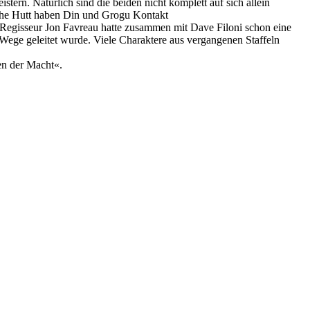
rn. Natürlich sind die beiden nicht komplett auf sich allein
a the Hutt haben Din und Grogu Kontakt
. Regisseur Jon Favreau hatte zusammen mit Dave Filoni schon eine
ie Wege geleitet wurde. Viele Charaktere aus vergangenen Staffeln
en der Macht«.