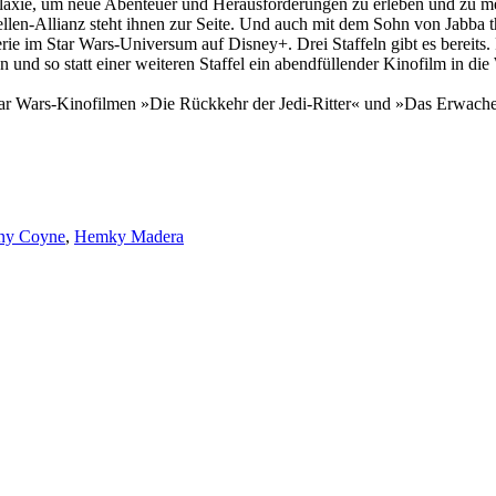
xie, um neue Abenteuer und Herausforderungen zu erleben und zu meiste
bellen-Allianz steht ihnen zur Seite. Und auch mit dem Sohn von Jabb
erie im Star Wars-Universum auf Disney+. Drei Staffeln gibt es bereits
en und so statt einer weiteren Staffel ein abendfüllender Kinofilm in d
tar Wars-Kinofilmen »Die Rückkehr der Jedi-Ritter« und »Das Erwach
ny Coyne
,
Hemky Madera