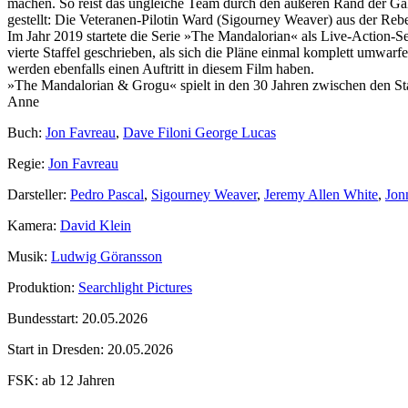
machen. So reist das ungleiche Team durch den äußeren Rand der Gala
gestellt: Die Veteranen-Pilotin Ward (Sigourney Weaver) aus der Re
Im Jahr 2019 startete die Serie »The Mandalorian« als Live-Action-S
vierte Staffel geschrieben, als sich die Pläne einmal komplett umwarf
werden ebenfalls einen Auftritt in diesem Film haben.
»The Mandalorian & Grogu« spielt in den 30 Jahren zwischen den S
Anne
Buch:
Jon Favreau
,
Dave Filoni George Lucas
Regie:
Jon Favreau
Darsteller:
Pedro Pascal
,
Sigourney Weaver
,
Jeremy Allen White
,
Jon
Kamera:
David Klein
Musik:
Ludwig Göransson
Produktion:
Searchlight Pictures
Bundesstart:
20.05.2026
Start in Dresden:
20.05.2026
FSK:
ab 12 Jahren