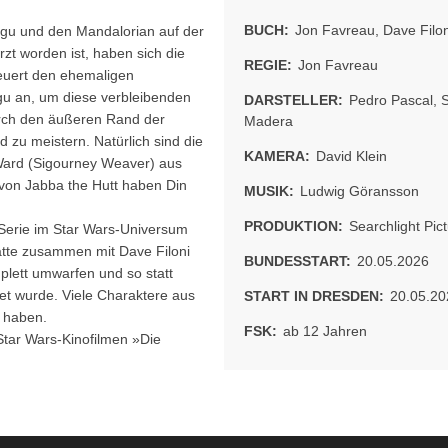
BUCH:
Jon Favreau
,
Dave Filo
ogu und den Mandalorian auf der
t worden ist, haben sich die
REGIE:
Jon Favreau
heuert den ehemaligen
ogu an, um diese verbleibenden
DARSTELLER:
Pedro Pascal
,
urch den äußeren Rand der
Madera
zu meistern. Natürlich sind die
KAMERA:
David Klein
n Ward (Sigourney Weaver) aus
 von Jabba the Hutt haben Din
MUSIK:
Ludwig Göransson
PRODUKTION:
Searchlight Pic
-Serie im Star Wars-Universum
hatte zusammen mit Dave Filoni
BUNDESSTART:
20.05.2026
mplett umwarfen und so statt
tet wurde. Viele Charaktere aus
START IN DRESDEN:
20.05.20
m haben.
FSK:
ab 12 Jahren
Star Wars-Kinofilmen »Die