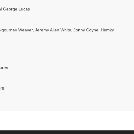
ni George Lucas
Sigourney Weaver
,
Jeremy Allen White
,
Jonny Coyne
,
Hemky
tures
26