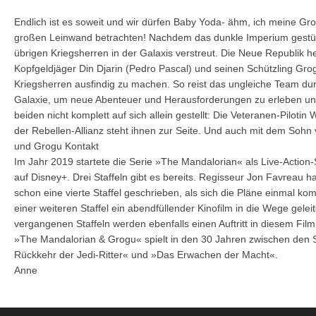
Endlich ist es soweit und wir dürfen Baby Yoda- ähm, ich meine Gr
großen Leinwand betrachten! Nachdem das dunkle Imperium gestürz
übrigen Kriegsherren in der Galaxis verstreut. Die Neue Republik 
Kopfgeldjäger Din Djarin (Pedro Pascal) und seinen Schützling Gr
Kriegsherren ausfindig zu machen. So reist das ungleiche Team d
Galaxie, um neue Abenteuer und Herausforderungen zu erleben und 
beiden nicht komplett auf sich allein gestellt: Die Veteranen-Piloti
der Rebellen-Allianz steht ihnen zur Seite. Und auch mit dem Sohn
und Grogu Kontakt
Im Jahr 2019 startete die Serie »The Mandalorian« als Live-Action
auf Disney+. Drei Staffeln gibt es bereits. Regisseur Jon Favreau 
schon eine vierte Staffel geschrieben, als sich die Pläne einmal ko
einer weiteren Staffel ein abendfüllender Kinofilm in die Wege gelei
vergangenen Staffeln werden ebenfalls einen Auftritt in diesem Fil
»The Mandalorian & Grogu« spielt in den 30 Jahren zwischen den 
Rückkehr der Jedi-Ritter« und »Das Erwachen der Macht«.
Anne