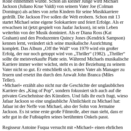
Rolle einnehmen würde. Schon als kleiner Junge wird Michael
Jackson (Juliano Krue Valdi) von seinem Vater Joe (Colman
Domingo) als achtes von zehn Kindern für seine Musikkarriere
gedrillt. Die Jackson Five sollen die Welt erobern. Schon mit 13
startet Michael seine eigene Solokarriere und feiert Erfolge. Als er
erwachsen ist (jetzt gespielt von Jaafar Jackson), ist sein Leben
weiterhin von der Musik dominiert. Als er Diana Ross (Kat
Graham) und den Produzenten Quincy Jones (Kendrick Sampson)
kennen lernt, verändert sich seine musikalische Ausrichtung
komplett. Das Album „Off the Wall“ von 1979 wird ein großer
Erfolg, der nur noch getoppt wird von „Thriller“ (1982). „Thriller“
sollte die meistverkaufte Platte sein. Während Michaels musikalische
Karriere immer weiter wächst, steht es in der Beziehung zu seinem
Vater nicht so gut. Er entschließt sich, seinen Vater als Manager zu
feuern und ersetzt ihn durch den Anwalt John Branca (Miles
Teller).
»Michael« erzählt also nicht nur die Geschichte der unglaublichen
Karriere des „King of Pop“, sondern fokussiert sich auch auf die
privaten Geschehnisse des Künstlers. Und falls ihr euch fragt, wieso
Jafaar Jackson so eine unglaubliche Ähnlichkeit zu Michael hat:
Jafaar ist der Neffe von Michael, also der Sohn von Jermaine
Jackson. Es ist seine erste große Filmrolle, aber man sieht, dass er
sehr gut in die Fußstapfen seines berühmten Onkels passt.
Regisseur Antoine Fuqua versucht mit »Michael« einen ehrlichen