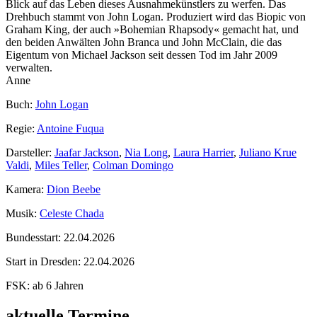
Blick auf das Leben dieses Ausnahmekünstlers zu werfen. Das
Drehbuch stammt von John Logan. Produziert wird das Biopic von
Graham King, der auch »Bohemian Rhapsody« gemacht hat, und
den beiden Anwälten John Branca und John McClain, die das
Eigentum von Michael Jackson seit dessen Tod im Jahr 2009
verwalten.
Anne
Buch:
John Logan
Regie:
Antoine Fuqua
Darsteller:
Jaafar Jackson
,
Nia Long
,
Laura Harrier
,
Juliano Krue
Valdi
,
Miles Teller
,
Colman Domingo
Kamera:
Dion Beebe
Musik:
Celeste Chada
Bundesstart:
22.04.2026
Start in Dresden:
22.04.2026
FSK:
ab 6 Jahren
aktuelle Termine