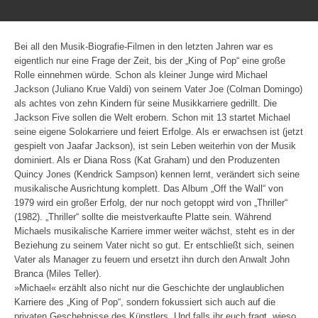
Bei all den Musik-Biografie-Filmen in den letzten Jahren war es
eigentlich nur eine Frage der Zeit, bis der „King of Pop“ eine große
Rolle einnehmen würde. Schon als kleiner Junge wird Michael
Jackson (Juliano Krue Valdi) von seinem Vater Joe (Colman Domingo)
als achtes von zehn Kindern für seine Musikkarriere gedrillt. Die
Jackson Five sollen die Welt erobern. Schon mit 13 startet Michael
seine eigene Solokarriere und feiert Erfolge. Als er erwachsen ist (jetzt
gespielt von Jaafar Jackson), ist sein Leben weiterhin von der Musik
dominiert. Als er Diana Ross (Kat Graham) und den Produzenten
Quincy Jones (Kendrick Sampson) kennen lernt, verändert sich seine
musikalische Ausrichtung komplett. Das Album „Off the Wall“ von
1979 wird ein großer Erfolg, der nur noch getoppt wird von „Thriller“
(1982). „Thriller“ sollte die meistverkaufte Platte sein. Während
Michaels musikalische Karriere immer weiter wächst, steht es in der
Beziehung zu seinem Vater nicht so gut. Er entschließt sich, seinen
Vater als Manager zu feuern und ersetzt ihn durch den Anwalt John
Branca (Miles Teller).
»Michael« erzählt also nicht nur die Geschichte der unglaublichen
Karriere des „King of Pop“, sondern fokussiert sich auch auf die
privaten Geschehnisse des Künstlers. Und falls ihr euch fragt, wieso