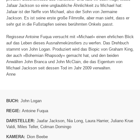
Jafaar Jackson so eine unglaubliche Ähnlichkeit zu Michael hat:
Jafaar ist der Neffe von Michael, also der Sohn von Jermaine
Jackson. Es ist seine erste große Filmrolle, aber man sieht, dass er
sehr gut in die Fußstapfen seines berühmten Onkels passt.
Regisseur Antoine Fuqua versucht mit »Michael« einen ehrlichen Blick
auf das Leben dieses Ausnahmekünstlers zu werfen. Das Drehbuch
stammt von John Logan. Produziert wird das Biopic von Graham King,
der auch »Bohemian Rhapsody« gemacht hat, und den beiden
Anwälten John Branca und John McClain, die das Eigentum von
Michael Jackson seit dessen Tod im Jahr 2009 verwalten.
Anne
BUCH:
John Logan
REGIE:
Antoine Fuqua
DARSTELLER:
Jaafar Jackson
,
Nia Long
,
Laura Harrier
,
Juliano Krue
Valdi
,
Miles Teller
,
Colman Domingo
KAMERA:
Dion Beebe