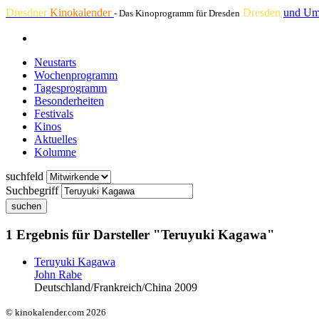
Dresdner
Kinokalender
Dresden
und Um
- Das Kinoprogramm für Dresden
Neustarts
Wochenprogramm
Tagesprogramm
Besonderheiten
Festivals
Kinos
Aktuelles
Kolumne
suchfeld
Suchbegriff
suchen
1 Ergebnis für Darsteller "Teruyuki Kagawa"
Teruyuki Kagawa
John Rabe
Deutschland/Frankreich/China 2009
© kinokalender.com 2026