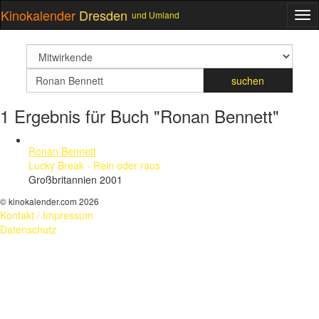
Kinokalender
Dresden
und Umland
ME
suchfeld
Suchbegriff
suchen
1 Ergebnis für Buch "Ronan Bennett"
Ronan Bennett
Lucky Break - Rein oder raus
Großbritannien 2001
© kinokalender.com 2026
Kontakt / Impressum
Datenschutz