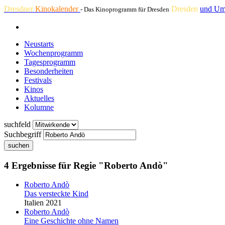
Dresdner
Kinokalender
Dresden
und Um
- Das Kinoprogramm für Dresden
Neustarts
Wochenprogramm
Tagesprogramm
Besonderheiten
Festivals
Kinos
Aktuelles
Kolumne
suchfeld
Suchbegriff
suchen
4 Ergebnisse für Regie "Roberto Andò"
Roberto Andò
Das versteckte Kind
Italien 2021
Roberto Andò
Eine Geschichte ohne Namen