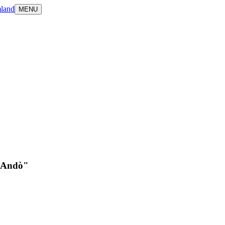
land
MENU
o Andò"