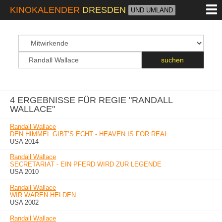
M
KINOKALENDER
DRESDEN
UND UMLAND
suchfeld
Suchbegriff
suchen
4 ERGEBNISSE FÜR REGIE "RANDALL
WALLACE"
Randall Wallace
DEN HIMMEL GIBT’S ECHT - HEAVEN IS FOR REAL
USA 2014
Randall Wallace
SECRETARIAT - EIN PFERD WIRD ZUR LEGENDE
USA 2010
Randall Wallace
WIR WAREN HELDEN
USA 2002
Randall Wallace