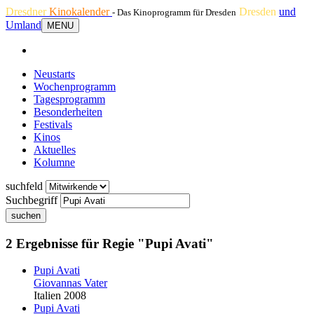
Dresdner
Kinokalender
Dresden
und
- Das Kinoprogramm für Dresden
Umland
MENU
Neustarts
Wochenprogramm
Tagesprogramm
Besonderheiten
Festivals
Kinos
Aktuelles
Kolumne
suchfeld
Suchbegriff
suchen
2 Ergebnisse für Regie "Pupi Avati"
Pupi Avati
Giovannas Vater
Italien 2008
Pupi Avati