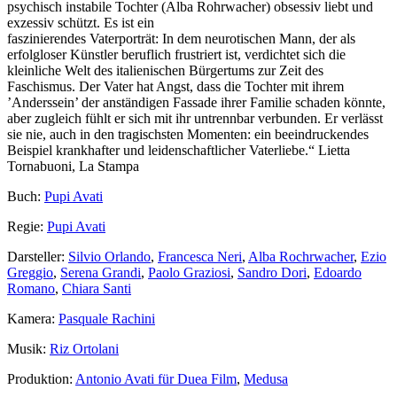
psychisch instabile Tochter (Alba Rohrwacher) obsessiv liebt und
exzessiv schützt. Es ist ein
faszinierendes Vaterporträt: In dem neurotischen Mann, der als
erfolgloser Künstler beruflich frustriert ist, verdichtet sich die
kleinliche Welt des italienischen Bürgertums zur Zeit des
Faschismus. Der Vater hat Angst, dass die Tochter mit ihrem
’Anderssein’ der anständigen Fassade ihrer Familie schaden könnte,
aber zugleich fühlt er sich mit ihr untrennbar verbunden. Er verlässt
sie nie, auch in den tragischsten Momenten: ein beeindruckendes
Beispiel krankhafter und leidenschaftlicher Vaterliebe.“ Lietta
Tornabuoni, La Stampa
Buch:
Pupi Avati
Regie:
Pupi Avati
Darsteller:
Silvio Orlando
,
Francesca Neri
,
Alba Rochrwacher
,
Ezio
Greggio
,
Serena Grandi
,
Paolo Graziosi
,
Sandro Dori
,
Edoardo
Romano
,
Chiara Santi
Kamera:
Pasquale Rachini
Musik:
Riz Ortolani
Produktion:
Antonio Avati für Duea Film
,
Medusa