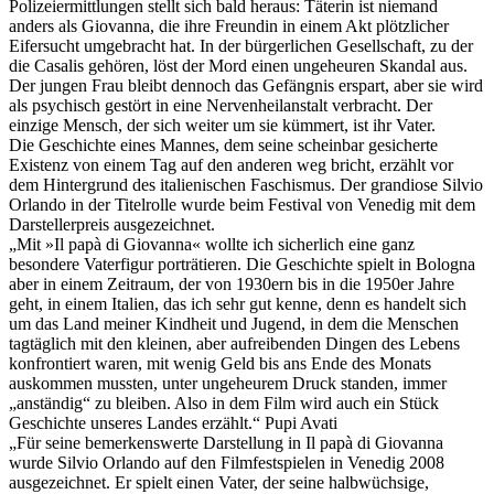
Polizeiermittlungen stellt sich bald heraus: Täterin ist niemand
anders als Giovanna, die ihre Freundin in einem Akt plötzlicher
Eifersucht umgebracht hat. In der bürgerlichen Gesellschaft, zu der
die Casalis gehören, löst der Mord einen ungeheuren Skandal aus.
Der jungen Frau bleibt dennoch das Gefängnis erspart, aber sie wird
als psychisch gestört in eine Nervenheilanstalt verbracht. Der
einzige Mensch, der sich weiter um sie kümmert, ist ihr Vater.
Die Geschichte eines Mannes, dem seine scheinbar gesicherte
Existenz von einem Tag auf den anderen weg bricht, erzählt vor
dem Hintergrund des italienischen Faschismus. Der grandiose Silvio
Orlando in der Titelrolle wurde beim Festival von Venedig mit dem
Darstellerpreis ausgezeichnet.
„Mit »Il papà di Giovanna« wollte ich sicherlich eine ganz
besondere Vaterfigur porträtieren. Die Geschichte spielt in Bologna
aber in einem Zeitraum, der von 1930ern bis in die 1950er Jahre
geht, in einem Italien, das ich sehr gut kenne, denn es handelt sich
um das Land meiner Kindheit und Jugend, in dem die Menschen
tagtäglich mit den kleinen, aber aufreibenden Dingen des Lebens
konfrontiert waren, mit wenig Geld bis ans Ende des Monats
auskommen mussten, unter ungeheurem Druck standen, immer
„anständig“ zu bleiben. Also in dem Film wird auch ein Stück
Geschichte unseres Landes erzählt.“ Pupi Avati
„Für seine bemerkenswerte Darstellung in Il papà di Giovanna
wurde Silvio Orlando auf den Filmfestspielen in Venedig 2008
ausgezeichnet. Er spielt einen Vater, der seine halbwüchsige,