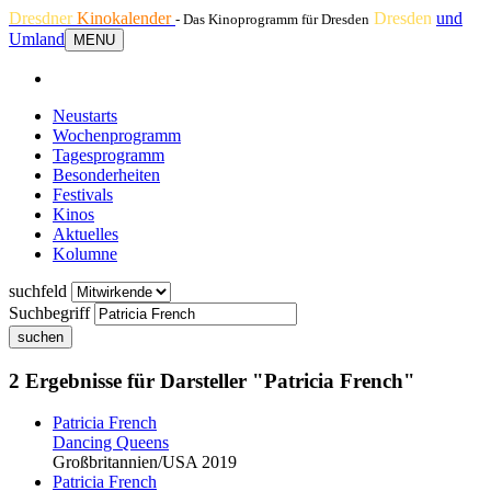
Dresdner
Kinokalender
Dresden
und
- Das Kinoprogramm für Dresden
Umland
MENU
Neustarts
Wochenprogramm
Tagesprogramm
Besonderheiten
Festivals
Kinos
Aktuelles
Kolumne
suchfeld
Suchbegriff
suchen
2 Ergebnisse für Darsteller "Patricia French"
Patricia French
Dancing Queens
Großbritannien/USA 2019
Patricia French