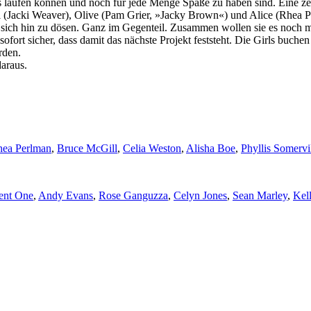
s laufen können und noch für jede Menge Späße zu haben sind. Eine ze
(Jacki Weaver), Olive (Pam Grier, »Jacky Brown«) und Alice (Rhea Per
 sich hin zu dösen. Ganz im Gegenteil. Zusammen wollen sie es noch mal 
h sofort sicher, dass damit das nächste Projekt feststeht. Die Girls bu
rden.
araus.
ea Perlman
,
Bruce McGill
,
Celia Weston
,
Alisha Boe
,
Phyllis Somervi
ent One
,
Andy Evans
,
Rose Ganguzza
,
Celyn Jones
,
Sean Marley
,
Kel