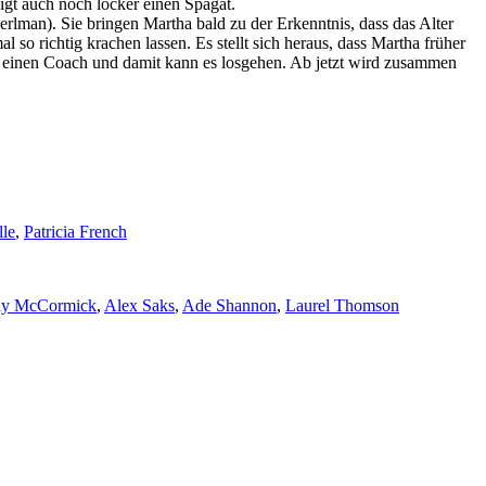
igt auch noch locker einen Spagat.
lman). Sie bringen Martha bald zu der Erkenntnis, dass das Alter
so richtig krachen lassen. Es stellt sich heraus, dass Martha früher
chen einen Coach und damit kann es losgehen. Ab jetzt wird zusammen
lle
,
Patricia French
ly McCormick
,
Alex Saks
,
Ade Shannon
,
Laurel Thomson