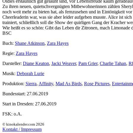
Oldies erstaunlich gut gelaunt sind, vor Lebensfreude kaum geradeau
Zu ihren neuen, quietschvergnügten Mitbewohnerinnen zählen Sheryl 
noch weit mehr zu bieten hat, als fernzusehen und in Eintönigkeit vor
Cheerleaderin war, was sie aber leider aufgeben musste. Alice ist sic
trainiert, schließlich soll die Show der quirligen Gang der Kracher we
Wie heißt es so schön: Gibt das Leben dir Zitronen, mach Limonade d
BSC
Buch:
Shane Atkinson
,
Zara Hayes
Regie:
Zara Hayes
Darsteller:
Diane Keaton
,
Jacki Weaver
,
Pam Grier
,
Charlie Tahan
,
Rh
Musik:
Deborah Lurie
Produktion:
Sierra
,
Affinity
,
Mad As Birds
,
Rose Pictures
,
Entertainm
Bundesstart:
27.06.2019
Start in Dresden:
27.06.2019
FSK:
o.A.
© kinokalender.com 2026
Kontakt / Impressum