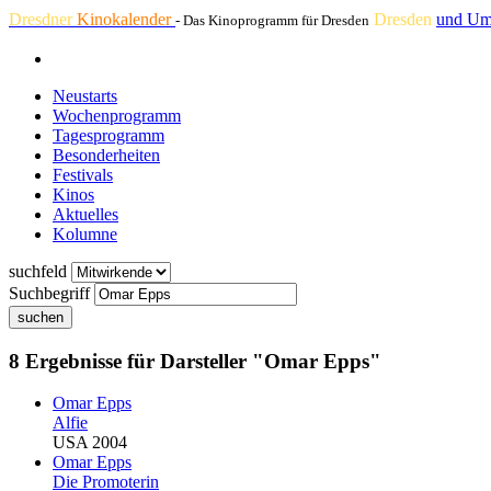
Dresdner
Kinokalender
Dresden
und Um
- Das Kinoprogramm für Dresden
Neustarts
Wochenprogramm
Tagesprogramm
Besonderheiten
Festivals
Kinos
Aktuelles
Kolumne
suchfeld
Suchbegriff
suchen
8 Ergebnisse für Darsteller "Omar Epps"
Omar Epps
Alfie
USA 2004
Omar Epps
Die Promoterin