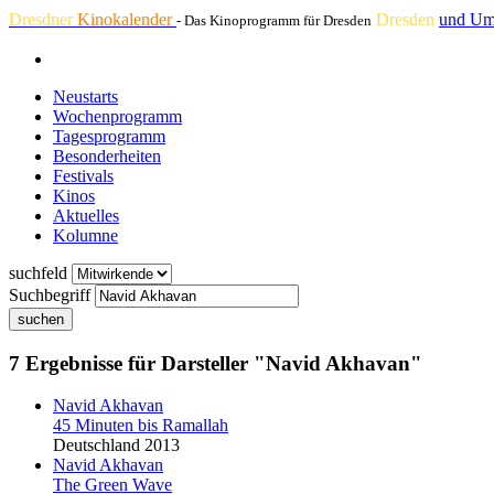
Dresdner
Kinokalender
Dresden
und Um
- Das Kinoprogramm für Dresden
Neustarts
Wochenprogramm
Tagesprogramm
Besonderheiten
Festivals
Kinos
Aktuelles
Kolumne
suchfeld
Suchbegriff
suchen
7 Ergebnisse für Darsteller "Navid Akhavan"
Navid Akhavan
45 Minuten bis Ramallah
Deutschland 2013
Navid Akhavan
The Green Wave