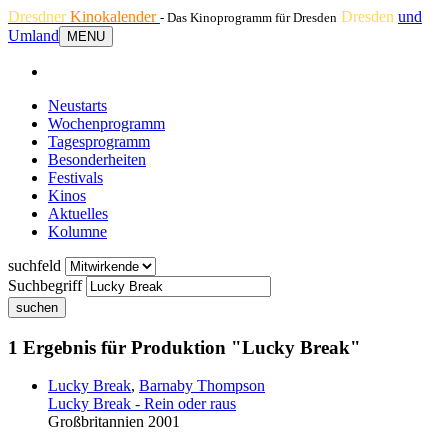
Dresdner
Kinokalender
Dresden
und
- Das Kinoprogramm für Dresden
Umland
MENU
Neustarts
Wochenprogramm
Tagesprogramm
Besonderheiten
Festivals
Kinos
Aktuelles
Kolumne
suchfeld
Suchbegriff
suchen
1 Ergebnis für Produktion "Lucky Break"
Lucky Break
,
Barnaby Thompson
Lucky Break - Rein oder raus
Großbritannien 2001