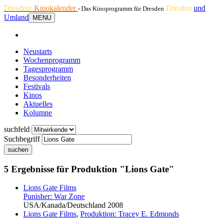
Dresdner
Kinokalender
Dresden
und
- Das Kinoprogramm für Dresden
Umland
MENU
Neustarts
Wochenprogramm
Tagesprogramm
Besonderheiten
Festivals
Kinos
Aktuelles
Kolumne
suchfeld
Suchbegriff
suchen
5 Ergebnisse für Produktion "Lions Gate"
Lions Gate
Films
Punisher: War Zone
USA/Kanada/Deutschland 2008
Lions Gate
Films
,
Produktion: Tracey E. Edmonds