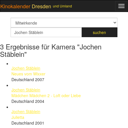
Kinokalender
Dresden
und Umland
ME
suchfeld
Suchbegriff
suchen
3 Ergebnisse für Kamera "Jochen
Stäblein"
Jochen Stäblein
Neues vom Wixxer
Deutschland 2007
Jochen Stäblein
Mädchen Mädchen 2 - Loft oder Liebe
Deutschland 2004
Jochen Stäblein
Julietta
Deutschland 2001