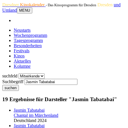
Dresdner
Kinokalender
Dresden
und
- Das Kinoprogramm für Dresden
Umland
MENU
Neustarts
Wochenprogramm
Tagesprogramm
Besonderheiten
Festivals
Kinos
Aktuelles
Kolumne
suchfeld
Suchbegriff
suchen
19 Ergebnisse für Darsteller "Jasmin Tabatabai"
Jasmin Tabatabai
Chantal im Märchenland
Deutschland 2024
Jasmin Tabatabai