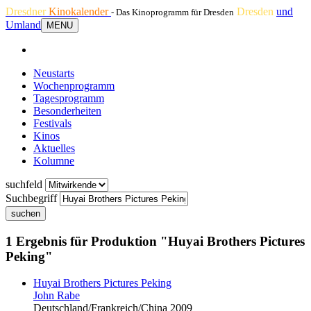
Dresdner
Kinokalender
Dresden
und
- Das Kinoprogramm für Dresden
Umland
MENU
Neustarts
Wochenprogramm
Tagesprogramm
Besonderheiten
Festivals
Kinos
Aktuelles
Kolumne
suchfeld
Suchbegriff
suchen
1 Ergebnis für Produktion "Huyai Brothers Pictures
Peking"
Huyai Brothers Pictures Peking
John Rabe
Deutschland/Frankreich/China 2009