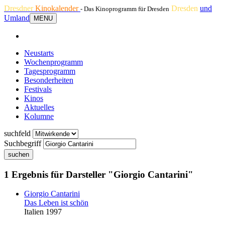
Dresdner
Kinokalender
Dresden
und
- Das Kinoprogramm für Dresden
Umland
MENU
Neustarts
Wochenprogramm
Tagesprogramm
Besonderheiten
Festivals
Kinos
Aktuelles
Kolumne
suchfeld
Suchbegriff
suchen
1 Ergebnis für Darsteller "Giorgio Cantarini"
Giorgio Cantarini
Das Leben ist schön
Italien 1997