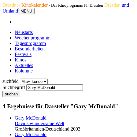
Dresdner
Kinokalender
Dresden
und
- Das Kinoprogramm für Dresden
Umland
MENU
Neustarts
Wochenprogramm
Tagesprogramm
Besonderheiten
Festivals
Kinos
Aktuelles
Kolumne
suchfeld
Suchbegriff
suchen
4 Ergebnisse für Darsteller "Gary McDonald"
Gary McDonald
Davids wundersame Welt
Großbritannien/Deutschland 2003
Gary McDonald