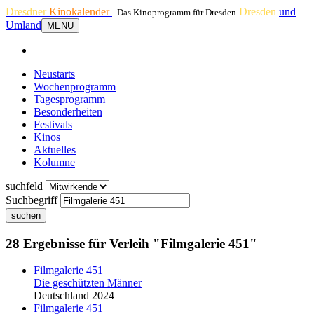
Dresdner
Kinokalender
Dresden
und
- Das Kinoprogramm für Dresden
Umland
MENU
Neustarts
Wochenprogramm
Tagesprogramm
Besonderheiten
Festivals
Kinos
Aktuelles
Kolumne
suchfeld
Suchbegriff
suchen
28 Ergebnisse für Verleih "Filmgalerie 451"
Filmgalerie 451
Die geschützten Männer
Deutschland 2024
Filmgalerie 451