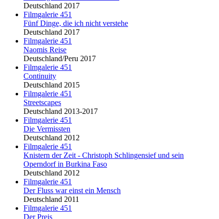
Deutschland 2017
Filmgalerie 451
Fünf Dinge, die ich nicht verstehe
Deutschland 2017
Filmgalerie 451
Naomis Reise
Deutschland/Peru 2017
Filmgalerie 451
Continuity
Deutschland 2015
Filmgalerie 451
Streetscapes
Deutschland 2013-2017
Filmgalerie 451
Die Vermissten
Deutschland 2012
Filmgalerie 451
Knistern der Zeit - Christoph Schlingensief und sein
Operndorf in Burkina Faso
Deutschland 2012
Filmgalerie 451
Der Fluss war einst ein Mensch
Deutschland 2011
Filmgalerie 451
Der Preis