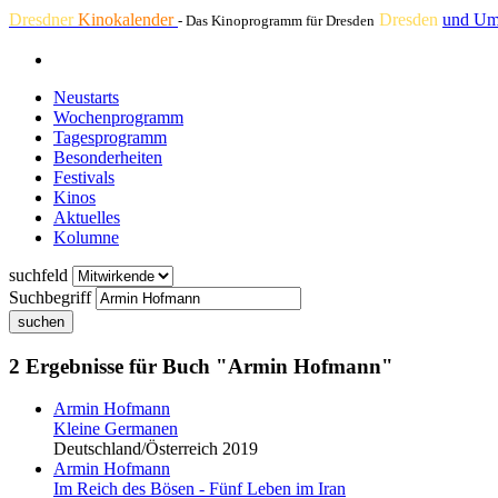
Dresdner
Kinokalender
Dresden
und Um
- Das Kinoprogramm für Dresden
Neustarts
Wochenprogramm
Tagesprogramm
Besonderheiten
Festivals
Kinos
Aktuelles
Kolumne
suchfeld
Suchbegriff
suchen
2 Ergebnisse für Buch "Armin Hofmann"
Armin Hofmann
Kleine Germanen
Deutschland/Österreich 2019
Armin Hofmann
Im Reich des Bösen - Fünf Leben im Iran