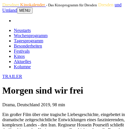
Dresdner
Kinokalender
Dresden
und
- Das Kinoprogramm für Dresden
Umland
MENU
Neustarts
Wochenprogramm
Tagesprogramm
Besonderheiten
Festivals
Kinos
Aktuelles
Kolumne
TRAILER
Morgen sind wir frei
Drama, Deutschland 2019, 98 min
Ein großer Film über eine tragische Liebesgeschichte, eingebettet in
dramatische zeitgeschichtliche Entwicklungen eines faszinierenden,
komplexen Landes - den Iran. Regisseur Hossein Pourseifi schließt