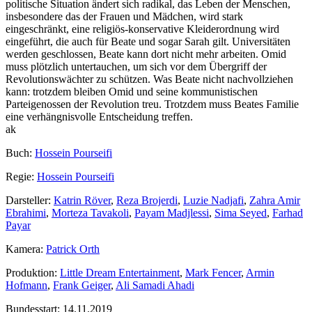
politische Situation ändert sich radikal, das Leben der Menschen,
insbesondere das der Frauen und Mädchen, wird stark
eingeschränkt, eine religiös-konservative Kleiderordnung wird
eingeführt, die auch für Beate und sogar Sarah gilt. Universitäten
werden geschlossen, Beate kann dort nicht mehr arbeiten. Omid
muss plötzlich untertauchen, um sich vor dem Übergriff der
Revolutionswächter zu schützen. Was Beate nicht nachvollziehen
kann: trotzdem bleiben Omid und seine kommunistischen
Parteigenossen der Revolution treu. Trotzdem muss Beates Familie
eine verhängnisvolle Entscheidung treffen.
ak
Buch:
Hossein Pourseifi
Regie:
Hossein Pourseifi
Darsteller:
Katrin Röver
,
Reza Brojerdi
,
Luzie Nadjafi
,
Zahra Amir
Ebrahimi
,
Morteza Tavakoli
,
Payam Madjlessi
,
Sima Seyed
,
Farhad
Payar
Kamera:
Patrick Orth
Produktion:
Little Dream Entertainment
,
Mark Fencer
,
Armin
Hofmann
,
Frank Geiger
,
Ali Samadi Ahadi
Bundesstart:
14.11.2019