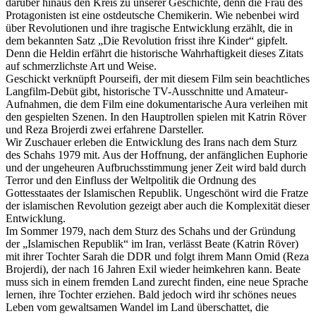
darüber hinaus den Kreis zu unserer Geschichte, denn die Frau des
Protagonisten ist eine ostdeutsche Chemikerin. Wie nebenbei wird
über Revolutionen und ihre tragische Entwicklung erzählt, die in
dem bekannten Satz „Die Revolution frisst ihre Kinder“ gipfelt.
Denn die Heldin erfährt die historische Wahrhaftigkeit dieses Zitats
auf schmerzlichste Art und Weise.
Geschickt verknüpft Pourseifi, der mit diesem Film sein beachtliches
Langfilm-Debüt gibt, historische TV-Ausschnitte und Amateur-
Aufnahmen, die dem Film eine dokumentarische Aura verleihen mit
den gespielten Szenen. In den Hauptrollen spielen mit Katrin Röver
und Reza Brojerdi zwei erfahrene Darsteller.
Wir Zuschauer erleben die Entwicklung des Irans nach dem Sturz
des Schahs 1979 mit. Aus der Hoffnung, der anfänglichen Euphorie
und der ungeheuren Aufbruchsstimmung jener Zeit wird bald durch
Terror und den Einfluss der Weltpolitik die Ordnung des
Gottesstaates der Islamischen Republik. Ungeschönt wird die Fratze
der islamischen Revolution gezeigt aber auch die Komplexität dieser
Entwicklung.
Im Sommer 1979, nach dem Sturz des Schahs und der Gründung
der „Islamischen Republik“ im Iran, verlässt Beate (Katrin Röver)
mit ihrer Tochter Sarah die DDR und folgt ihrem Mann Omid (Reza
Brojerdi), der nach 16 Jahren Exil wieder heimkehren kann. Beate
muss sich in einem fremden Land zurecht finden, eine neue Sprache
lernen, ihre Tochter erziehen. Bald jedoch wird ihr schönes neues
Leben vom gewaltsamen Wandel im Land überschattet, die