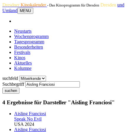
Dresdner
Kinokalender
Dresden
und
- Das Kinoprogramm für Dresden
Umland
MENU
Neustarts
Wochenprogramm
Tagesprogramm
Besonderheiten
Festivals
Kinos
Aktuelles
Kolumne
suchfeld
Suchbegriff
suchen
4 Ergebnisse für Darsteller "Aisling Franciosi"
Aisling Franciosi
Speak No Evil
USA 2024
Aisling Franciosi